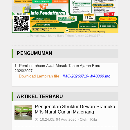
Koleksi Video
Album Foto
SPMB
Penerimaan Murid Baru Tahun Ajaran 2026/2027
▴
▴
Agenda
PENGUMUMAN
Data Alumni
1. Pemberitahuan Awal Masuk Tahun Ajaran Baru
Konsultasi
2026/2027
Download Lampiran file :
IMG-20260710-WA0000.jpg
Lainnya
ARTIKEL TERBARU
Pengenalan Struktur Dewan Pramuka
MTs Nurul Qur'an Majenang
🕔
10:24:05, 04 Agu 2026 - Oleh : Rita